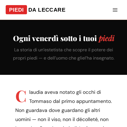
Vai
al
contenuto
Ogni venerdì sotto i tuoi
piedi
La storia di un’estetista che scopre il potere dei
propri piedi — e dell’uomo che gliel’ha insegnato.
C
laudia aveva notato gli occhi di
Tommaso dal primo appuntamento.
Non guardava dove guardano gli altri
uomini — non il viso, non il décolleté, non